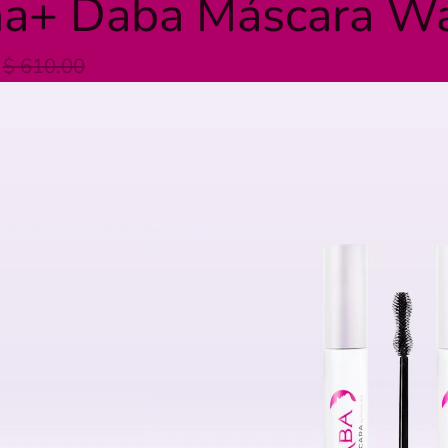
a+ Daba Máscara Wa
$ 610.00