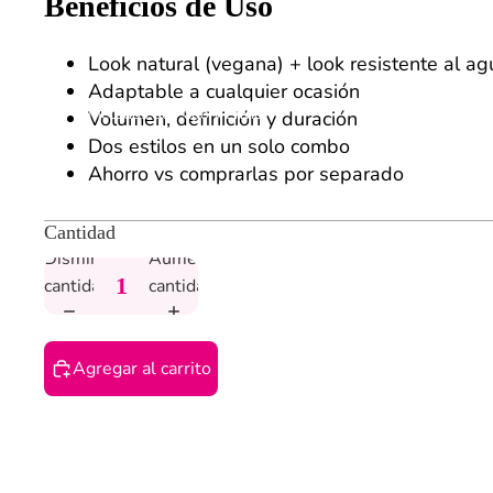
Beneficios de Uso
Look natural (vegana) + look resistente al a
Adaptable a cualquier ocasión
Métodos de Pago y Envío
Volumen, definición y duración
Dos estilos en un solo combo
Ahorro vs comprarlas por separado
Cantidad
Disminuir
Aumentar
cantidad
cantidad
Agregar al carrito