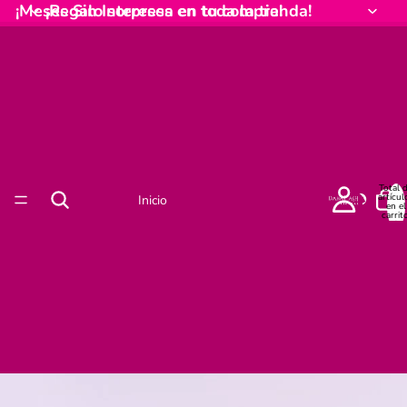
¡Meses Sin Intereses en toda la tienda!
¡Regalo sorpresa en tu compra!
Total 
artícul
Inicio
en el
carrito
0