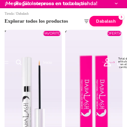
¡Meses Sin Intereses en toda la tienda!
¡Regalo sorpresa en tu compra!
Tienda
/
Dabalash
3
Explorar todos los productos
Dabalash
Dabalash: El Original
COMBO LOVE: 2 Dabalash
FAVORITO
OFERTA
Total 
artícul
Inicio
en el
carrito
0