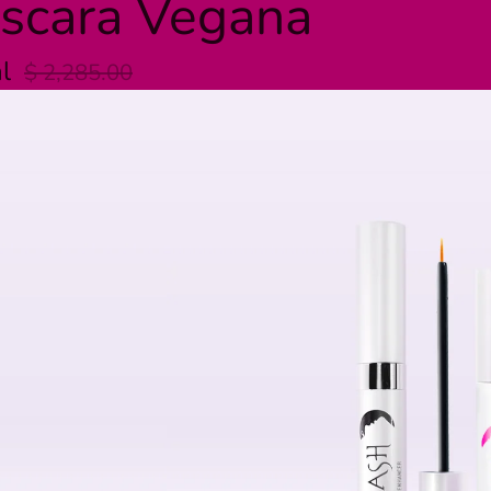
scara Vegana
al
$ 2,285.00