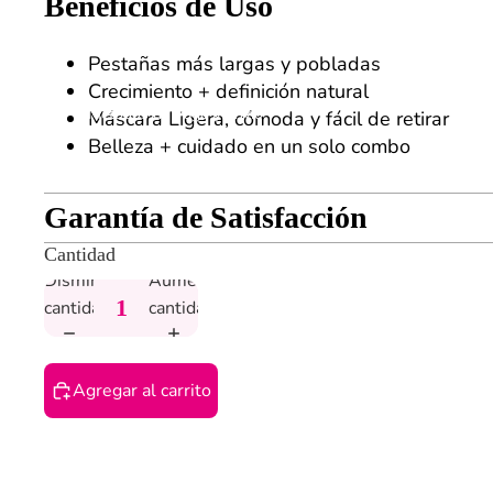
Beneficios de Uso
Pestañas más largas y pobladas
Crecimiento + definición natural
Métodos de Pago y Envío
Máscara Ligera, cómoda y fácil de retirar
Belleza + cuidado en un solo combo
Garantía de Satisfacción
Cantidad
Disminuir
Aumentar
cantidad
cantidad
Agregar al carrito