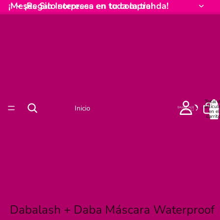
¡Meses Sin Intereses en toda la tienda!
¡Regalo sorpresa en tu compra!
Total 
artícul
Inicio
en el
carrito
0
Dabalash + Daba Máscara Waterproof