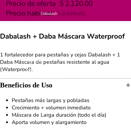
Precio de oferta
$ 2,120.00
Precio habitual
$ 2,225.00
Dabalash
2
Dabalash + Daba Máscara Waterproof
¿Qué es?
1 fortalecedor para pestañas y cejas Dabalash + 1
Garantía
Daba Máscara de pestañas resistente al agua
(Waterproof).
Resultados
Pasos de aplicación
Beneficios de Uso
Preguntas Frecuentes
Pestañas más largas y pobladas
Crecimiento + volumen inmediato
Máscara de Larga duración (todo el día)
Aporta volumen y alargamiento