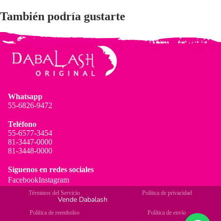
Métodos de Pago y Envío
También podría gustarte
Whatsapp
55-6826-9472
Teléfono
55-6577-3454
81-3447-0000
81-3448-0000
Síguenos en redes sociales
Facebook
Instagram
Términos del Servicio
Política de privacidad
Vende Dabalash
Política de reembolso
Política de envío