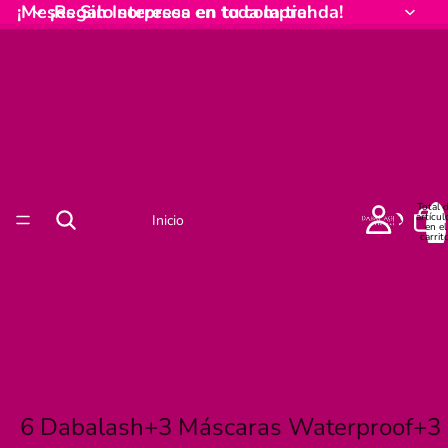
¡Meses Sin Intereses en toda la tienda!
¡Regalo sorpresa en tu compra!
Total 
artícul
Inicio
en el
carrito
0
6 Dabalash+3 Máscaras Waterproof+3