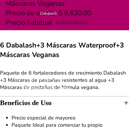
Máscaras Veganas
Precio de oferta
$ 9,630.00
Dabalash
Precio habitual
$ 13,530.00
2
6 Dabalash+3 Máscaras Waterproof+3
¿Qué es?
Máscaras Veganas
Garantía
Resultados
Paquete de 6 fortalecedores de crecimiento Dabalash
Pasos de aplicación
+3 Máscaras de pestañas resistentes al agua +3
Máscaras de pestañas de fórmula vegana.
Preguntas Frecuentes
Beneficios de Uso
Precio especial de mayoreo
Paquete Ideal para comenzar tu propio