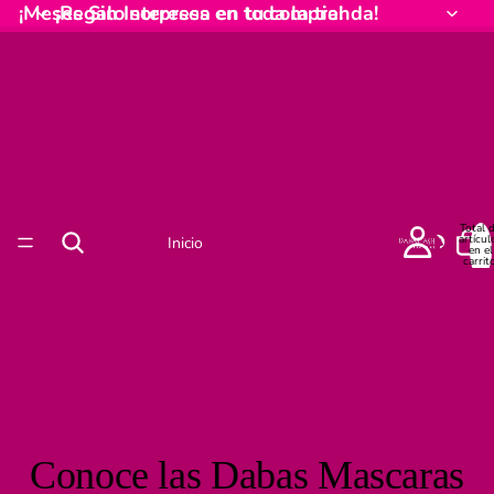
¡Meses Sin Intereses en toda la tienda!
¡Regalo sorpresa en tu compra!
Total 
artícul
Inicio
en el
carrito
0
Conoce las Dabas Mascaras