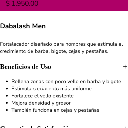
$ 1,950.00
Dabalash
2
Dabalash Men
Fortalecedor diseñado para hombres que estimula el
¿Qué es?
crecimiento de barba, bigote, cejas y pestañas.
Garantía
Beneficios de Uso
Resultados
Pasos de aplicación
Rellena zonas con poco vello en barba y bigote
Preguntas Frecuentes
Estimula crecimiento más uniforme
Fortalece el vello existente
Mejora densidad y grosor
También funciona en cejas y pestañas