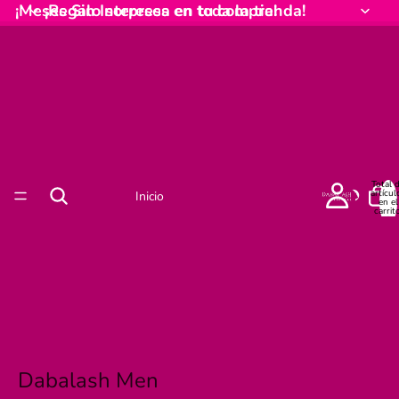
¡Meses Sin Intereses en toda la tienda!
¡Regalo sorpresa en tu compra!
Total 
artícul
Inicio
en el
carrito
0
Dabalash Men